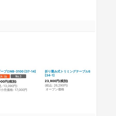
ープロNB-3100
[
37-14
]
折り畳み式トリミングテーブルS
折り畳み式ト
[
34-1
]
[
34-2
]
23,900
円
(税別)
900
円
(税別)
(
税込
:
26,290
円
)
24,500
円
(税
込
:
13,090
円
)
オープン価格
望小売価格
:
17,000
円
(
税込
:
26,950
オープン価格