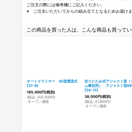
ご注文の際には備考欄にご記入ください。
※ ご注文いただいてからの組み立てとなるためお届けま
この商品を買った人は、こんな商品も買ってい
オートドライヤー 45型環流式
折りたたみ式アジャスト型（
[
37-8
]
ム棒別売） アジャスト型#9
[
34-13
]
185,000
円
(税別)
38,000
円
(税別)
(
税込
:
203,500
円
)
オープン価格
(
税込
:
41,800
円
)
オープン価格