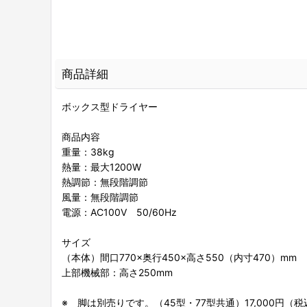
商品詳細
ボックス型ドライヤー
商品内容
重量：38kg
熱量：最大1200W
熱調節：無段階調節
風量：無段階調節
電源：AC100V 50/60Hz
サイズ
（本体）間口770×奥行450×高さ550（内寸470）mm
上部機械部：高さ250mm
※ 脚は別売りです。（45型・77型共通）17,000円（税込