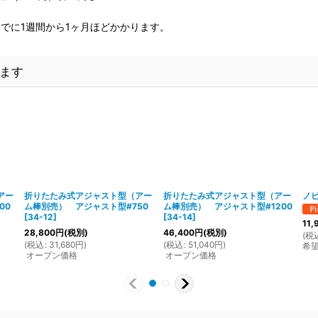
でに1週間から1ヶ月ほどかかります。
ます
アー
折りたたみ式アジャスト型（アー
折りたたみ式アジャスト型（アー
ノビ
00
ム棒別売） アジャスト型#750
ム棒別売） アジャスト型#1200
[
34-12
]
[
34-14
]
11,
28,800
円
(税別)
46,400
円
(税別)
(
税
(
税込
:
31,680
円
)
(
税込
:
51,040
円
)
希
オープン価格
オープン価格