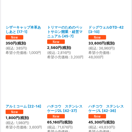
シザーキャップ本革あ
トリマーのためのペッ
ドッグウェルDTD-42
しあと
[
17-1
]
トサロン開業・経営マ
[
3-10
]
ニュアル
[
45-7
]
350
円
(税別)
33,600
円
(税別)
2,560
円
(税別)
(
税込
:
385
円
)
(
税込
:
36,960
円
)
希望小売価格
:
1,000
円
(
税込
:
2,816
円
)
希望小売価格
:
希望小売価格
:
3,200
円
48,000
円
アルミコーム
[
22-14
]
ハチコウ ステンレス
ハチコウ ステンレス
ケージ2L
[
42-37
]
ケージL
[
42-36
]
1,800
円
(税別)
65,160
円
(税別)
45,300
円
(税別)
(
税込
:
1,980
円
)
希望小売価格
:
3,600
円
(
税込
:
71,676
円
)
(
税込
:
49,830
円
)
希望小売価格
:
希望小売価格
: