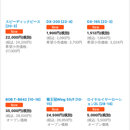
スピーディックピース
DX-200
[
22-4
]
DX-165
[
22-3
]
[
20-3
]
1,900
円
(税別)
1,512
円
(税別)
22,000
円
(税別)
(
税込
:
2,090
円
)
(
税込
:
1,664
円
)
(
税込
:
24,200
円
)
希望小売価格
:
3,700
円
希望小売価格
:
3,024
円
希望小売価格
:
37,000
円
BOB T-B642
[
10-16
]
菊王冠Wing 55/F
[
10-
ロイヤルイヤーローシ
15
]
ョン2L
[
28-14
]
35,000
円
(税別)
24,500
円
(税別)
5,000
円
(税別)
(
税込
:
38,500
円
)
オープン価格
(
税込
:
26,950
円
)
(
税込
:
5,500
円
)
オープン価格
オープン価格