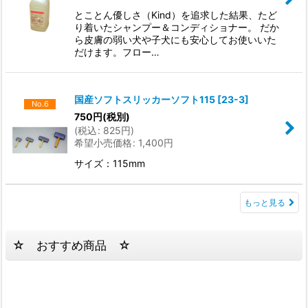
とことん優しさ（Kind）を追求した結果、たど
り着いたシャンプー＆コンディショナー。 だか
ら皮膚の弱い犬や子犬にも安心してお使いいた
だけます。フロー…
国産ソフトスリッカーソフト115
[
23-3
]
No.6
750
円
(税別)
(
税込
:
825
円
)
希望小売価格
:
1,400
円
サイズ：115mm
もっと見る
☆ おすすめ商品 ☆