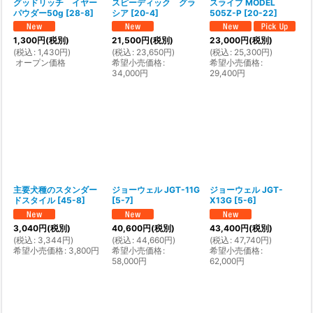
グッドリッチ イヤー
スピーディック グラ
スライブ MODEL
パウダー50g
[
28-8
]
シア
[
20-4
]
505Z-P
[
20-22
]
1,300
円
(税別)
21,500
円
(税別)
23,000
円
(税別)
(
税込
:
1,430
円
)
(
税込
:
23,650
円
)
(
税込
:
25,300
円
)
オープン価格
希望小売価格
:
希望小売価格
:
34,000
円
29,400
円
主要犬種のスタンダー
ジョーウェル JGT-11G
ジョーウェル JGT-
ドスタイル
[
45-8
]
[
5-7
]
X13G
[
5-6
]
3,040
円
(税別)
40,600
円
(税別)
43,400
円
(税別)
(
税込
:
3,344
円
)
(
税込
:
44,660
円
)
(
税込
:
47,740
円
)
希望小売価格
:
3,800
円
希望小売価格
:
希望小売価格
:
58,000
円
62,000
円