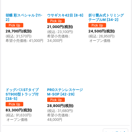
胡蝶 彩スペシャル
[
11-
ウサギスキ42目
[
8-6
]
折り畳み式トリミング
2
]
テーブルM
[
34-2
]
21,000
円
(税別)
28,700
円
(税別)
24,500
円
(税別)
(
税込
:
23,100
円
)
(
税込
:
31,570
円
)
希望小売価格
:
(
税込
:
26,950
円
)
希望小売価格
:
41,000
円
34,000
円
オープン価格
ドッグバスSTタイプ
PROステンレスケージ
ST900型トラップ付
M-SOP
[
42-29
]
[
38-5
]
28,800
円
(税別)
83,300
円
(税別)
(
税込
:
31,680
円
)
(
税込
:
91,630
円
)
希望小売価格
:
オープン価格
48,000
円