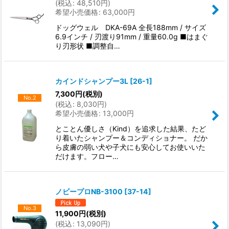
(
税込
:
48,510
円
)
希望小売価格
:
63,000
円
ドッグウェル DKA-69A 全長188mm / サイズ
6.9インチ / 刃渡り91mm / 重量60.0g ■はまぐ
り刃形状 ■調整自…
カインドシャンプー3L
[
26-1
]
7,300
円
(税別)
No.2
(
税込
:
8,030
円
)
希望小売価格
:
13,000
円
とことん優しさ（Kind）を追求した結果、たど
り着いたシャンプー＆コンディショナー。 だか
ら皮膚の弱い犬や子犬にも安心してお使いいた
だけます。フロー…
ノビープロNB-3100
[
37-14
]
No.3
11,900
円
(税別)
(
税込
:
13,090
円
)