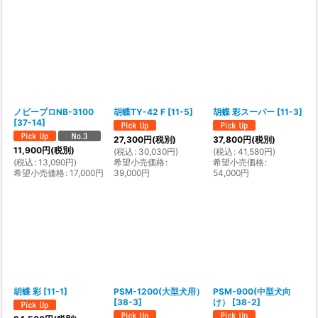
ノビープロNB-3100
胡蝶TY-42 F
[
11-5
]
胡蝶 彩スーパー
[
11-3
]
[
37-14
]
27,300
円
(税別)
37,800
円
(税別)
11,900
円
(税別)
(
税込
:
30,030
円
)
(
税込
:
41,580
円
)
(
税込
:
13,090
円
)
希望小売価格
:
希望小売価格
:
希望小売価格
:
17,000
円
39,000
円
54,000
円
胡蝶 彩
[
11-1
]
PSM-1200(大型犬用）
PSM-900(中型犬向
[
38-3
]
け）
[
38-2
]