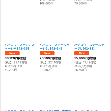
108,600
円
75,500
円
ハチコウ ステンレス
ハチコウ スチールケ
ハチコウ スチールケ
ケージM
[
42-35
]
ージ2L
[
42-34
]
ージL
[
42-33
]
30,120
円
(税別)
20,100
円
(税別)
15,900
円
(税別)
(
税込
:
33,132
円
)
(
税込
:
22,110
円
)
(
税込
:
17,490
円
)
希望小売価格
:
希望小売価格
:
希望小売価格
:
50,200
円
33,500
円
26,500
円