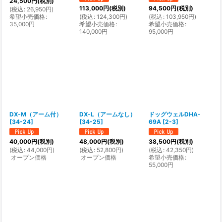
24,500
円
(税別)
113,000
円
(税別)
94,500
円
(税別)
(
税込
:
26,950
円
)
希望小売価格
:
(
税込
:
124,300
円
)
(
税込
:
103,950
円
)
35,000
円
希望小売価格
:
希望小売価格
:
140,000
円
95,000
円
DX-M（アーム付）
DX-L（アームなし）
ドッグウェルDHA-
[
34-24
]
[
34-25
]
69A
[
2-3
]
40,000
円
(税別)
48,000
円
(税別)
38,500
円
(税別)
(
税込
:
44,000
円
)
(
税込
:
52,800
円
)
(
税込
:
42,350
円
)
オープン価格
オープン価格
希望小売価格
:
55,000
円