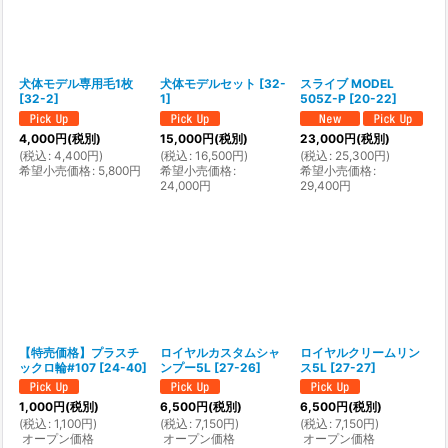
犬体モデル専用毛1枚
犬体モデルセット
[
32-
スライブ MODEL
[
32-2
]
1
]
505Z-P
[
20-22
]
4,000
円
(税別)
15,000
円
(税別)
23,000
円
(税別)
(
税込
:
4,400
円
)
(
税込
:
16,500
円
)
(
税込
:
25,300
円
)
希望小売価格
:
5,800
円
希望小売価格
:
希望小売価格
:
24,000
円
29,400
円
【特売価格】プラスチ
ロイヤルカスタムシャ
ロイヤルクリームリン
ックロ輪#107
[
24-40
]
ンプー5L
[
27-26
]
ス5L
[
27-27
]
1,000
円
(税別)
6,500
円
(税別)
6,500
円
(税別)
(
税込
:
1,100
円
)
(
税込
:
7,150
円
)
(
税込
:
7,150
円
)
オープン価格
オープン価格
オープン価格