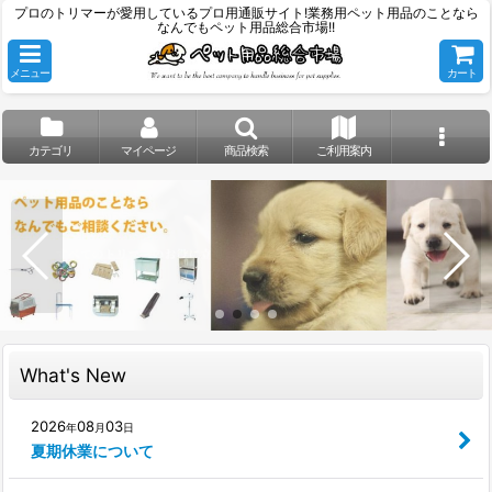
プロのトリマーが愛用しているプロ用通販サイト!業務用ペット用品のことなら
なんでもペット用品総合市場!!
メニュー
カート
カテゴリ
マイページ
商品検索
ご利用案内
What's New
2026
08
03
年
月
日
夏期休業について