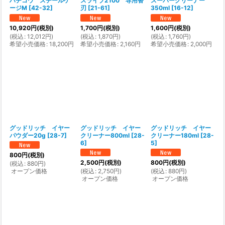
ハチコウ スチールケ
スライブ2100 専用替
スーパークリーナー
ージM
[
42-32
]
刃
[
21-61
]
350ml
[
16-12
]
10,920
円
(税別)
1,700
円
(税別)
1,600
円
(税別)
(
税込
:
12,012
円
)
(
税込
:
1,870
円
)
(
税込
:
1,760
円
)
希望小売価格
:
18,200
円
希望小売価格
:
2,160
円
希望小売価格
:
2,000
円
グッドリッチ イヤー
グッドリッチ イヤー
グッドリッチ イヤー
パウダー20g
[
28-7
]
クリーナー800ml
[
28-
クリーナー180ml
[
28-
6
]
5
]
800
円
(税別)
2,500
円
(税別)
800
円
(税別)
(
税込
:
880
円
)
オープン価格
(
税込
:
2,750
円
)
(
税込
:
880
円
)
オープン価格
オープン価格