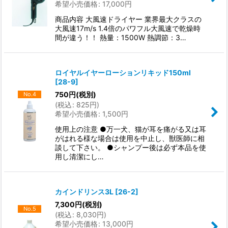
希望小売価格
:
17,000
円
商品内容 大風速ドライヤー 業界最大クラスの
大風速17m/s 1.4倍のパワフル大風速で乾燥時
間が違う！！ 熱量：1500W 熱調節：3…
ロイヤルイヤーローションリキッド150ml
[
28-9
]
750
円
(税別)
No.4
(
税込
:
825
円
)
希望小売価格
:
1,500
円
使用上の注意 ●万一犬、猫が耳を痛がる又は耳
がはれる様な場合は使用を中止し、獣医師に相
談して下さい。 ●シャンプー後は必ず本品を使
用し清潔にし…
カインドリンス3L
[
26-2
]
7,300
円
(税別)
No.5
(
税込
:
8,030
円
)
希望小売価格
:
13,000
円