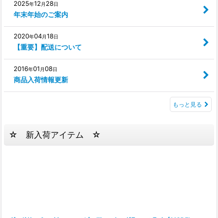
2025
12
28
年
月
日
年末年始のご案内
2020
04
18
年
月
日
【重要】配送について
2016
01
08
年
月
日
商品入荷情報更新
もっと見る
☆ 新入荷アイテム ☆